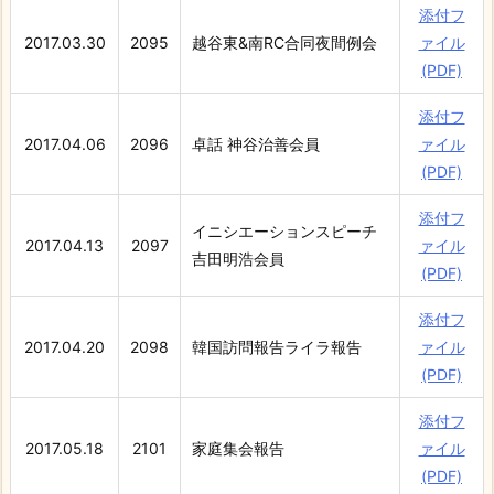
添付フ
2017.03.30
2095
越谷東&南RC合同夜間例会
ァイル
(PDF)
添付フ
2017.04.06
2096
卓話 神谷治善会員
ァイル
(PDF)
添付フ
イニシエーションスピーチ
2017.04.13
2097
ァイル
吉田明浩会員
(PDF)
添付フ
2017.04.20
2098
韓国訪問報告ライラ報告
ァイル
(PDF)
添付フ
2017.05.18
2101
家庭集会報告
ァイル
(PDF)