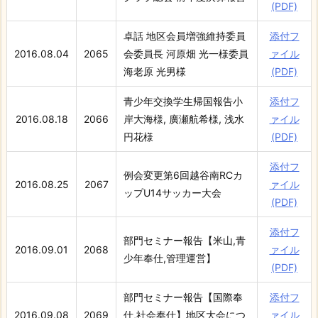
(PDF)
卓話 地区会員増強維持委員
添付フ
2016.08.04
2065
会委員長 河原畑 光一様委員
ァイル
海老原 光男様
(PDF)
青少年交換学生帰国報告小
添付フ
2016.08.18
2066
岸大海様, 廣瀬航希様, 浅水
ァイル
円花様
(PDF)
添付フ
例会変更第6回越谷南RCカ
2016.08.25
2067
ァイル
ップU14サッカー大会
(PDF)
添付フ
部門セミナー報告【米山,青
2016.09.01
2068
ァイル
少年奉仕,管理運営】
(PDF)
部門セミナー報告【国際奉
添付フ
2016.09.08
2069
仕,社会奉仕】地区大会につ
ァイル