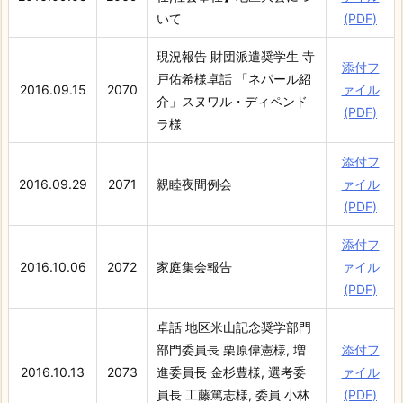
いて
(PDF)
現況報告 財団派遣奨学生 寺
添付フ
戸佑希様卓話 「ネパール紹
2016.09.15
2070
ァイル
介」スヌワル・ディペンド
(PDF)
ラ様
添付フ
2016.09.29
2071
親睦夜間例会
ァイル
(PDF)
添付フ
2016.10.06
2072
家庭集会報告
ァイル
(PDF)
卓話 地区米山記念奨学部門
部門委員長 栗原偉憲様, 増
添付フ
2016.10.13
2073
進委員長 金杉豊様, 選考委
ァイル
員長 工藤篤志様, 委員 小林
(PDF)