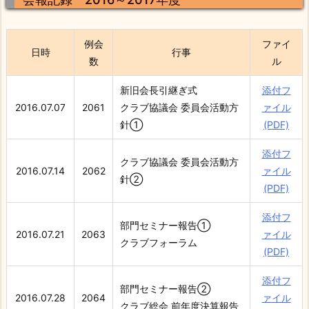
例会
ファイ
日時
行事
数
ル
新旧会長引継ぎ式
添付フ
2016.07.07
2061
クラブ協議会 委員会活動方
ァイル
針①
(PDF)
添付フ
クラブ協議会 委員会活動方
2016.07.14
2062
ァイル
針②
(PDF)
添付フ
部門セミナー報告①
2016.07.21
2063
ァイル
クラブフォーラム
(PDF)
添付フ
部門セミナー報告②
2016.07.28
2064
ァイル
クラブ総会 前年度決算報告