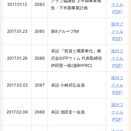
クラブ協議会 上半期事業報
2017.01.12
2083
ァイル
告・下半期事業計画
(PDF)
添付フ
2017.01.23
2085
第8グループIM
ァイル
(PDF)
卓話 『投資と職業奉仕』株
添付フ
2017.01.26
2086
式会社FPウィム 代表取締役
ァイル
伊田賢一様(浦和中RC)
(PDF)
添付フ
2017.02.02
2087
卓話 小林武弘会員
ァイル
(PDF)
添付フ
2017.02.09
2088
卓話 池田玄一会員
ァイル
(PDF)