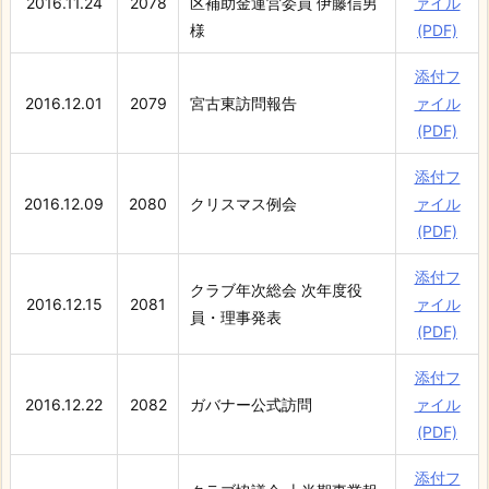
2016.11.24
2078
区補助金運営委員 伊藤信男
ァイル
様
(PDF)
添付フ
2016.12.01
2079
宮古東訪問報告
ァイル
(PDF)
添付フ
2016.12.09
2080
クリスマス例会
ァイル
(PDF)
添付フ
クラブ年次総会 次年度役
2016.12.15
2081
ァイル
員・理事発表
(PDF)
添付フ
2016.12.22
2082
ガバナー公式訪問
ァイル
(PDF)
添付フ