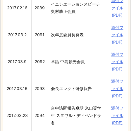
添付フ
イニシエーションスピーチ
2017.02.16
2089
ァイル
奥村勝正会員
(PDF)
添付フ
2017.03.2
2091
次年度委員長発表
ァイル
(PDF)
添付フ
2017.03.9
2092
卓話 中島賴光会員
ァイル
(PDF)
添付フ
2017.03.16
2093
会長エレクト研修報告
ァイル
(PDF)
台中訪問報告卓話 米山奨学
添付フ
2017.03.23
2094
生 スヌワル・ディペンドラ
ァイル
君
(PDF)